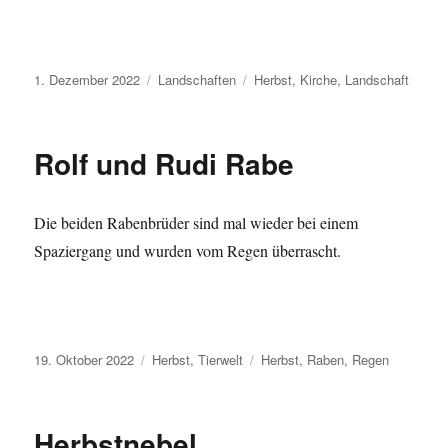
Veröffentlicht
Kategorien
Schlagwörter
1. Dezember 2022
Landschaften
Herbst
,
Kirche
,
Landschaft
am
Rolf und Rudi Rabe
Die beiden Rabenbrüder sind mal wieder bei einem
Spaziergang und wurden vom Regen überrascht.
Veröffentlicht
Kategorien
Schlagwörter
19. Oktober 2022
Herbst
,
Tierwelt
Herbst
,
Raben
,
Regen
am
Herbstnebel