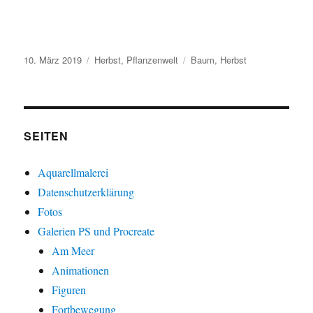
Veröffentlicht
Kategorien
Schlagwörter
10. März 2019
Herbst
,
Pflanzenwelt
Baum
,
Herbst
am
SEITEN
Aquarellmalerei
Datenschutzerklärung
Fotos
Galerien PS und Procreate
Am Meer
Animationen
Figuren
Fortbewegung