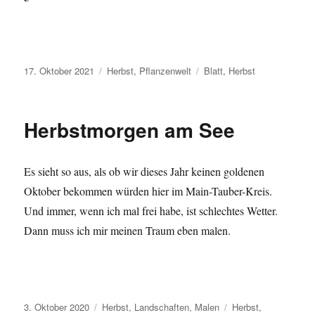
Veröffentlicht
Kategorien
Schlagwörter
17. Oktober 2021
Herbst
,
Pflanzenwelt
Blatt
,
Herbst
am
Herbstmorgen am See
Es sieht so aus, als ob wir dieses Jahr keinen goldenen
Oktober bekommen würden hier im Main-Tauber-Kreis.
Und immer, wenn ich mal frei habe, ist schlechtes Wetter.
Dann muss ich mir meinen Traum eben malen.
Veröffentlicht
Kategorien
Schlagwörter
3. Oktober 2020
Herbst
,
Landschaften
,
Malen
Herbst
,