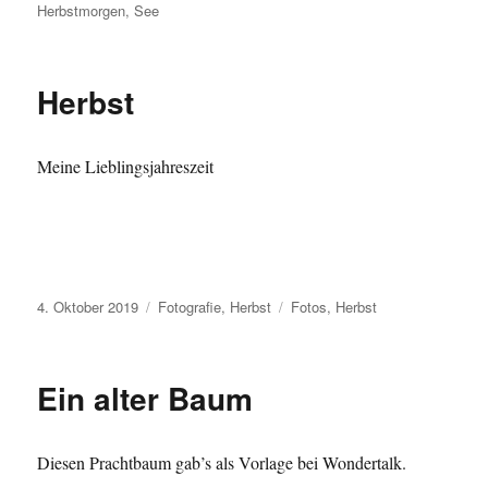
am
Herbstmorgen
,
See
Herbst
Meine Lieblingsjahreszeit
Veröffentlicht
Kategorien
Schlagwörter
4. Oktober 2019
Fotografie
,
Herbst
Fotos
,
Herbst
am
Ein alter Baum
Diesen Prachtbaum gab’s als Vorlage bei Wondertalk.