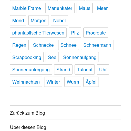
Marble Frame
Marienkäfer
Maus
Meer
Mond
Morgen
Nebel
phantastische Tierwesen
Pilz
Procreate
Regen
Schnecke
Schnee
Schneemann
Scrapbooking
See
Sonnenaufgang
Sonnenuntergang
Strand
Tutorial
Uhr
Weihnachten
Winter
Wurm
Äpfel
Zurück zum Blog
Über diesen Blog