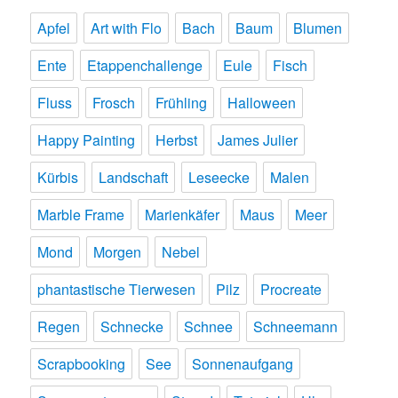
Apfel
Art with Flo
Bach
Baum
Blumen
Ente
Etappenchallenge
Eule
Fisch
Fluss
Frosch
Frühling
Halloween
Happy Painting
Herbst
James Julier
Kürbis
Landschaft
Leseecke
Malen
Marble Frame
Marienkäfer
Maus
Meer
Mond
Morgen
Nebel
phantastische Tierwesen
Pilz
Procreate
Regen
Schnecke
Schnee
Schneemann
Scrapbooking
See
Sonnenaufgang