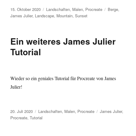
Veröffentlicht
Kategorien
Schlagwörter
15. Oktober 2020
Landschaften
,
Malen
,
Procreate
Berge
,
am
James Julier
,
Landscape
,
Mountain
,
Sunset
Ein weiteres James Julier
Tutorial
Wieder so ein geniales Tutorial für Procreate von James
Julier!
Veröffentlicht
Kategorien
Schlagwörter
20. Juli 2020
Landschaften
,
Malen
,
Procreate
James Julier
,
am
Procreate
,
Tutorial