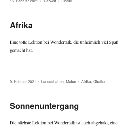
Veröffentlicht
Kategorien
Schlagwörter
16. Februar 2021
Tierwelt
Libelle
am
Afrika
Eine tolle Lektion bei Wondertalk, die unheimlich viel Spaß
gemacht hat.
Veröffentlicht
Kategorien
Schlagwörter
9. Februar 2021
Landschaften
,
Malen
Afrika
,
Giraffen
am
Sonnenuntergang
Die nächste Lektion bei Wondertalk ist auch abgehakt, eine