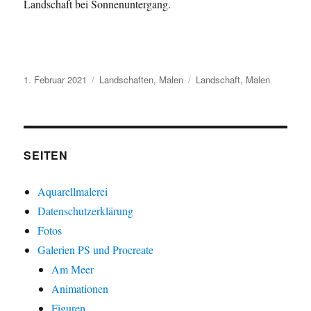
Landschaft bei Sonnenuntergang.
Veröffentlicht
Kategorien
Schlagwörter
1. Februar 2021
Landschaften
,
Malen
Landschaft
,
Malen
am
SEITEN
Aquarellmalerei
Datenschutzerklärung
Fotos
Galerien PS und Procreate
Am Meer
Animationen
Figuren