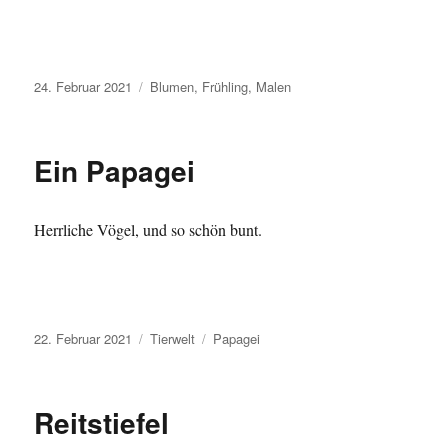
Veröffentlicht
Kategorien
24. Februar 2021
Blumen
,
Frühling
,
Malen
am
Ein Papagei
Herrliche Vögel, und so schön bunt.
Veröffentlicht
Kategorien
Schlagwörter
22. Februar 2021
Tierwelt
Papagei
am
Reitstiefel