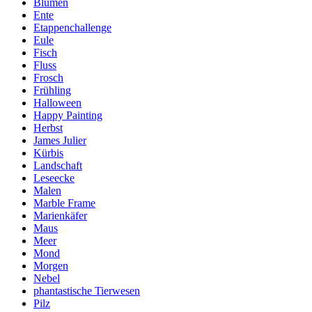
Blumen
Ente
Etappenchallenge
Eule
Fisch
Fluss
Frosch
Frühling
Halloween
Happy Painting
Herbst
James Julier
Kürbis
Landschaft
Leseecke
Malen
Marble Frame
Marienkäfer
Maus
Meer
Mond
Morgen
Nebel
phantastische Tierwesen
Pilz