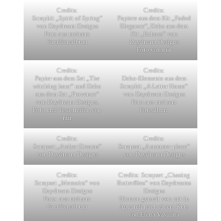
Credits:
Credits:
Scrapkit „Spirit of Spring“
Papiere aus dem Kit „Faded
von Daydream Designs
Elegance“, Deko aus dem
Foto aus meinem
Kit „Echoes“ von
Familienalbum
Daydream Designs
Foto von mir
Credits:
Credits:
Papier aus dem Set „The
Deko-Elemente aus dem
witching hour“ und Deko
Scrapkit „A Letter Home“
aus dem Set „Provence“
von Daydream Designs
von Daydream Designs,
Foto aus meinem
Foto und Tesastreifen von
Fotoalbum
mir
Credits:
Credits:
Scrapset „Amber Dreams“
Scrapset „A summer place“
von Daydream Designs
von Daydream Designs
Credits:
Credits: Scrapset „Chasing
Scrapset „Memoirs“ von
Butterflies“ von Daydreams
Daydream Designs
Designs
Foto: aus meinem
Blumen gemalt von mir in
Familienalbum
Aquarell nach einem Kurs
von Elena Vavilina