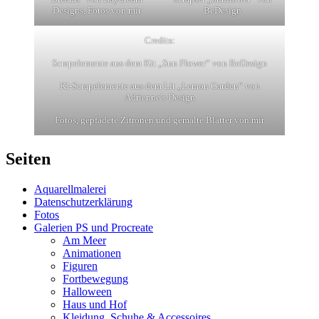
Designs, Fotos von mir
BeDesign
Credits:
Scrapelemente aus dem Kit „Sun Flower“ von BeDesign
KI-Scrapelemente aus dem Lit „Lemon Garden“ von
Adrienne’s Design
Fotos, gepfadete Zitronen und gemalte Blätter von mir
Seiten
Aquarellmalerei
Datenschutzerklärung
Fotos
Galerien PS und Procreate
Am Meer
Animationen
Figuren
Fortbewegung
Halloween
Haus und Hof
Kleidung, Schuhe & Accessoires