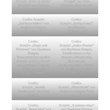
Scrapset „Sweet as honey“
Oranges“ von Irene
von Daydream Designs,
Alexeeva, Foto von mir
Fotos von mir
Credits: Scrapkit
Credits:
„Heirloom Addon“ von
Scrapkit „Spring is near“
Daydream Designs,
von Palvinka
Foto von mir
Fotos von mir
Credits:
Credits:
Scrapkit „Magic and
Scrapkit „Amber Dreams“
Mistletoe“ von Daydream
von Daydream Designs,
Designs,
Transferelemente von
Papierstückchen aus dem
Veronika (Wondertalk),
Scrapkit „A Letter Home“
Foto von mir
von Daydream Designs,
Spruch von Joseph Freiherr
Fotos aus meinem
von Auffenberg (1798–
Familienalbum
1857)
Credits:
Credits:
Scrapkit „Seaside
Scrapkit „Winterlands“ von
Rendezvous“ von Dees
Daydream Designs, Fotos
Design
von mir
Credits:
Scrapkit „A summer place“
Scrapkit „Faerie lake“ von
von Daydream Designs