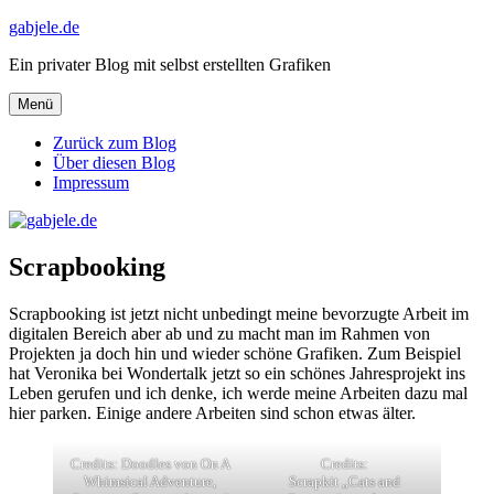
Zum
gabjele.de
Inhalt
Ein privater Blog mit selbst erstellten Grafiken
springen
Menü
Zurück zum Blog
Über diesen Blog
Impressum
Scrapbooking
Scrapbooking ist jetzt nicht unbedingt meine bevorzugte Arbeit im
digitalen Bereich aber ab und zu macht man im Rahmen von
Projekten ja doch hin und wieder schöne Grafiken. Zum Beispiel
hat Veronika bei Wondertalk jetzt so ein schönes Jahresprojekt ins
Leben gerufen und ich denke, ich werde meine Arbeiten dazu mal
hier parken. Einige andere Arbeiten sind schon etwas älter.
Credits: Doodles von On A
Credits:
Whimsical Adventure,
Scrapkit „Cats and