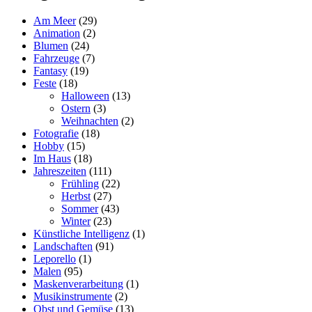
Am Meer
(29)
Animation
(2)
Blumen
(24)
Fahrzeuge
(7)
Fantasy
(19)
Feste
(18)
Halloween
(13)
Ostern
(3)
Weihnachten
(2)
Fotografie
(18)
Hobby
(15)
Im Haus
(18)
Jahreszeiten
(111)
Frühling
(22)
Herbst
(27)
Sommer
(43)
Winter
(23)
Künstliche Intelligenz
(1)
Landschaften
(91)
Leporello
(1)
Malen
(95)
Maskenverarbeitung
(1)
Musikinstrumente
(2)
Obst und Gemüse
(13)