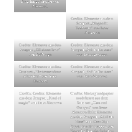
Bing Image Creator von
Microsoft
Credits: Elemente aus dem
Scrapset „Magnolia
Teahouse“ von Irene
Alexeeva
Credits: Elemente aus dem
Credits: Elemente aus dem
Scrapset „All about love“
Scrapset „Sail to the stars“
von BeDesign
von Irene Alexeeva
Credits: Elemente aus dem
Credits: Elemente aus dem
Scrapset „The tremendous
Scrapset „Sail to the stars“
adventure“ von Irene
von Irene Alexeeva
Alexeeva
Credits: Credits: Elemente
Credits: Hintergrundpapier
aus dem Scrapset „Kind of
modifiziert aus dem
magic“ von Irene Alexeeva
Scrapset „Cats and
Oranges“ von Irene
Alexeeva Deko-Elemente
aus dem Scrapset „A Lil Me
Time“ von Dees Sign
Depot Transfer Tropfen von
Veronika Transfer Splashes