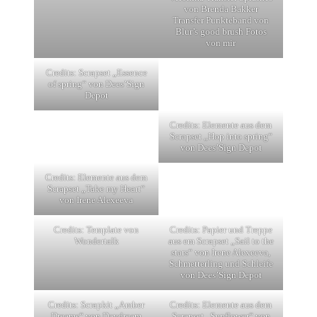
von Brenda Bakker
Transfer Punkteband von
Blur’s good brush Fotos
von mir
Credits: Scrapset „Essence
of spring“ von Dees’Sign
Depot
Credits: Elemente aus dem
Scrapset „Hop into spring“
von Dees’Sign Depot
Credits: Elemente aus dem
Scrapset „Take my Heart“
von Irene Alexeeva
Credits: Template von
Credits: Papier und Treppe
Wondertalk
aus em Scrapset „Sail to the
stars“ von Irene Alexeeva,
Schmetterling und Schleife
von Dees’Sign Depot
Credits: Scrapkit „Amber
Credits: Elemente aus dem
Dreams“ von Daydream
Scrapset „Sunflower“ von