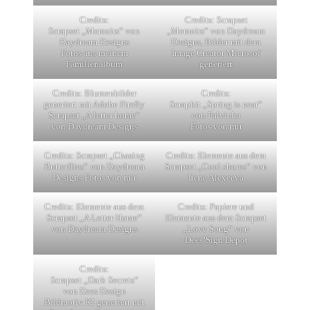
Credits:
Credits: Scrapset
Scrapset „Memoirs“ von
„Memoirs“ von Daydream
Daydream Designs
Designs, Bilder mit dem
Fotos aus meinem
Image Creator Microsof
Familienalbum
generiert
Credits: Blumenbilder
Credits:
generiert mit Adobe Firefly
Scrapkit „Spring is near“
Scrapset „A letter home“
von Palvinka
von Daydream Designs
Fotos von mir
Credits: Scrapset „Chasing
Credits: Elemente aus dem
Butterflies“ von Daydream
Scrapset „Cool shores“ von
Designs Fotos von mir
Irene Alexeeva
Credits: Elemente aus dem
Credits: Papiere und
Scrapset „A Letter Home“
Elemente aus dem Scrapset
von Daydream Designs
„Love Song“ von
Dees’Sign Depot
Credits:
Scrapset „Dark Secrets“
von Dees Design
Bildmotiv KI-generiert mit