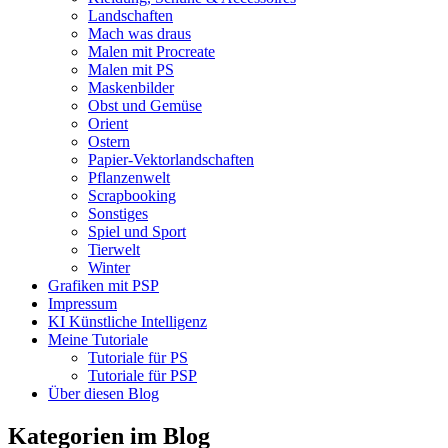
Landschaften
Mach was draus
Malen mit Procreate
Malen mit PS
Maskenbilder
Obst und Gemüse
Orient
Ostern
Papier-Vektorlandschaften
Pflanzenwelt
Scrapbooking
Sonstiges
Spiel und Sport
Tierwelt
Winter
Grafiken mit PSP
Impressum
KI Künstliche Intelligenz
Meine Tutoriale
Tutoriale für PS
Tutoriale für PSP
Über diesen Blog
Kategorien im Blog