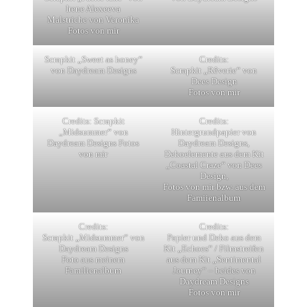
Irene Alexeeva
Malstriche von Veronika
Fotos von mir
Scrapkit „Sweet as honey“
Credits:
von Daydream Designs
Scrapkit „Rêverie“ von
Dees Design
Fotos von mir
Credits: Scrapkit
Credits:
„Midsummer“ von
Hintergrundpapier von
Daydream Designs Fotos
Daydream Designs,
von mir
Dekoelemente aus dem Kit
„Coastal Craze“ von Dees
Design,
Fotos von mir​ bzw. aus dem
Famiienalbum
Credits:
Credits:
Scrapkit „Midsummer“ von
Papier und Deko aus dem
Daydream Designs
Kit „Echoes“ / Filmstreifen
Foto aus meinem
aus dem Kit „Sentimental
Familienalbum
Journey“ – beides von
Daydream Designs
Fotos von mir