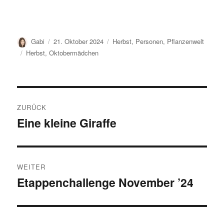
Autor
Veröffentlicht
Kategorien
Gabi
21. Oktober 2024
Herbst
,
Personen
,
Pflanzenwelt
am
Schlagwörter
Herbst
,
Oktobermädchen
Beitragsnavigation
ZURÜCK
Eine kleine Giraffe
Vorheriger
Beitrag:
WEITER
Etappenchallenge November ’24
Nächster
Beitrag: