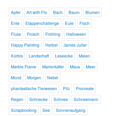
Apfel
Art with Flo
Bach
Baum
Blumen
Ente
Etappenchallenge
Eule
Fisch
Fluss
Frosch
Frühling
Halloween
Happy Painting
Herbst
James Julier
Kürbis
Landschaft
Leseecke
Malen
Marble Frame
Marienkäfer
Maus
Meer
Mond
Morgen
Nebel
phantastische Tierwesen
Pilz
Procreate
Regen
Schnecke
Schnee
Schneemann
Scrapbooking
See
Sonnenaufgang