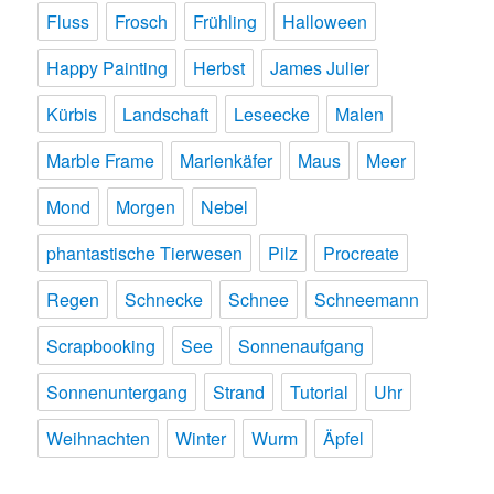
Fluss
Frosch
Frühling
Halloween
Happy Painting
Herbst
James Julier
Kürbis
Landschaft
Leseecke
Malen
Marble Frame
Marienkäfer
Maus
Meer
Mond
Morgen
Nebel
phantastische Tierwesen
Pilz
Procreate
Regen
Schnecke
Schnee
Schneemann
Scrapbooking
See
Sonnenaufgang
Sonnenuntergang
Strand
Tutorial
Uhr
Weihnachten
Winter
Wurm
Äpfel