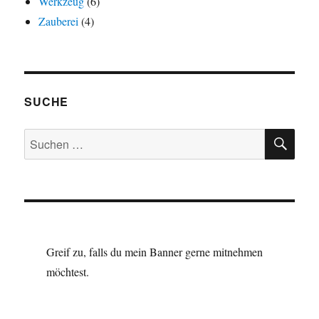
Werkzeug
(6)
Zauberei
(4)
SUCHE
SU
Suchen
nach:
Greif zu, falls du mein Banner gerne mitnehmen
möchtest.