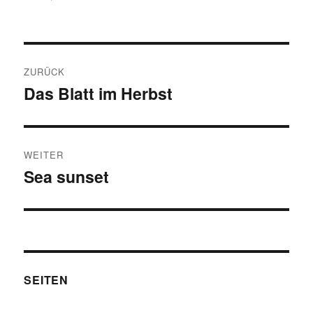
Beitragsnavigation
ZURÜCK
Das Blatt im Herbst
Vorheriger
Beitrag:
WEITER
Sea sunset
Nächster
Beitrag:
SEITEN