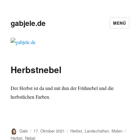
gabjele.de
MENÜ
Herbstnebel
Der Herbst ist da und mit ihm der Frühnebel und die
herbstlichen Farben.
Autor
Veröffentlicht
Kategorien
Schlag
Gabi
17. Oktober 2021
Herbst
,
Landschaften
,
Malen
am
Herbst
,
Nebel