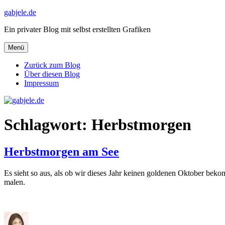
Zum
gabjele.de
Inhalt
Ein privater Blog mit selbst erstellten Grafiken
springen
Menü
Zurück zum Blog
Über diesen Blog
Impressum
Schlagwort:
Herbstmorgen
Herbstmorgen am See
Es sieht so aus, als ob wir dieses Jahr keinen goldenen Oktober be
malen.
Autor
Veröffentlicht
Kategorien
Schlagwört
am