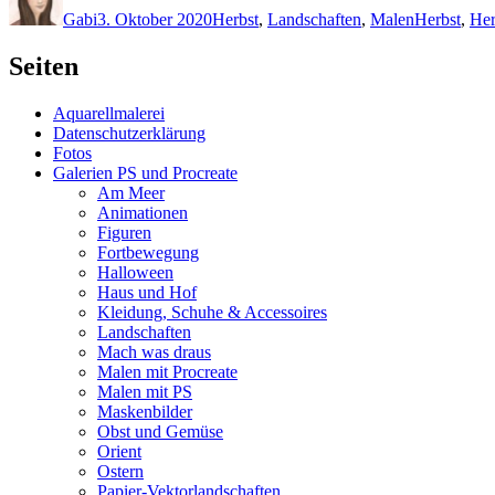
Gabi
3. Oktober 2020
Herbst
,
Landschaften
,
Malen
Herbst
,
Her
Seiten
Aquarellmalerei
Datenschutzerklärung
Fotos
Galerien PS und Procreate
Am Meer
Animationen
Figuren
Fortbewegung
Halloween
Haus und Hof
Kleidung, Schuhe & Accessoires
Landschaften
Mach was draus
Malen mit Procreate
Malen mit PS
Maskenbilder
Obst und Gemüse
Orient
Ostern
Papier-Vektorlandschaften