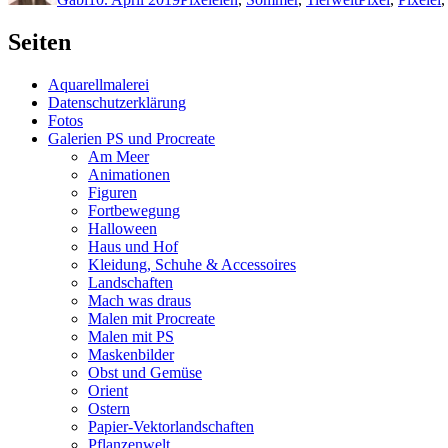
Seiten
Aquarellmalerei
Datenschutzerklärung
Fotos
Galerien PS und Procreate
Am Meer
Animationen
Figuren
Fortbewegung
Halloween
Haus und Hof
Kleidung, Schuhe & Accessoires
Landschaften
Mach was draus
Malen mit Procreate
Malen mit PS
Maskenbilder
Obst und Gemüse
Orient
Ostern
Papier-Vektorlandschaften
Pflanzenwelt