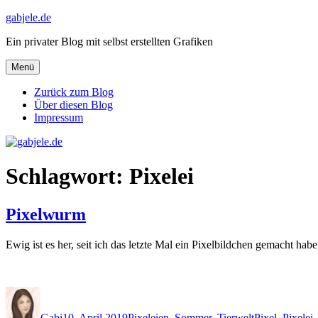
Zum
gabjele.de
Inhalt
Ein privater Blog mit selbst erstellten Grafiken
springen
Menü
Zurück zum Blog
Über diesen Blog
Impressum
Schlagwort:
Pixelei
Pixelwurm
Ewig ist es her, seit ich das letzte Mal ein Pixelbildchen gemacht hab
Autor
Veröffentlicht
Kategorien
Schlagwörter
am
Gabi
10. April 2019
Pixeleien
,
Sommer
,
Tierwelt
Pixel
,
Pixelei