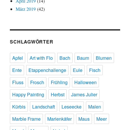
April 2019
(14)
März 2019
(42)
SCHLAGWÖRTER
Apfel
Art with Flo
Bach
Baum
Blumen
Ente
Etappenchallenge
Eule
Fisch
Fluss
Frosch
Frühling
Halloween
Happy Painting
Herbst
James Julier
Kürbis
Landschaft
Leseecke
Malen
Marble Frame
Marienkäfer
Maus
Meer