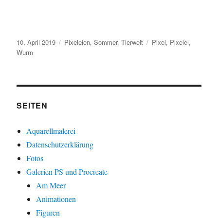
Veröffentlicht
Kategorien
Schlagwörter
10. April 2019
Pixeleien
,
Sommer
,
Tierwelt
Pixel
,
Pixelei
,
am
Wurm
SEITEN
Aquarellmalerei
Datenschutzerklärung
Fotos
Galerien PS und Procreate
Am Meer
Animationen
Figuren