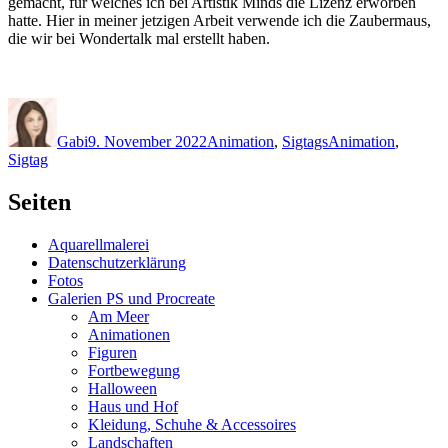
gemacht, für welches ich bei Artistik Minds die Lizenz erworben
hatte. Hier in meiner jetzigen Arbeit verwende ich die Zaubermaus,
die wir bei Wondertalk mal erstellt haben.
Autor
Veröffentlicht
Kategorien
Schlagwörter
am
Gabi
9. November 2022
Animation
,
Sigtags
Animation
,
Sigtag
Seiten
Aquarellmalerei
Datenschutzerklärung
Fotos
Galerien PS und Procreate
Am Meer
Animationen
Figuren
Fortbewegung
Halloween
Haus und Hof
Kleidung, Schuhe & Accessoires
Landschaften