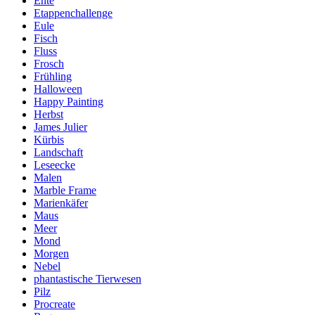
Ente
Etappenchallenge
Eule
Fisch
Fluss
Frosch
Frühling
Halloween
Happy Painting
Herbst
James Julier
Kürbis
Landschaft
Leseecke
Malen
Marble Frame
Marienkäfer
Maus
Meer
Mond
Morgen
Nebel
phantastische Tierwesen
Pilz
Procreate