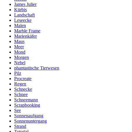
James Julier
Kürbis
Landschaft
Leseecke
Malen
Marble Frame
Marienkäfer
Maus
Meer
Mond
Morgen
Nebel
phantastische Tierwesen
Pilz
Procreate
Regen
Schnecke
Schnee
Schneemann
Scrapbooking
See
Sonnenaufgang
Sonnenuntergang
Strand
Tutorial