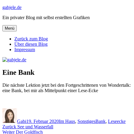
Zum
gabjele.de
Inhalt
Ein privater Blog mit selbst erstellten Grafiken
springen
Menü
Zurück zum Blog
Über diesen Blog
Impressum
Eine Bank
Die nächste Lektion jetzt bei den Fortgeschrittenen von Wondertalk:
eine Bank, bei mir als Mittelpunkt einer Lese-Ecke
Autor
Veröffentlicht
Kategorien
Schlagwörter
am
Gabi
19. Februar 2020
Im Haus
,
Sonstiges
Bank
,
Leseecke
Beitragsnavigation
Vorheriger
Zurück
See und Wasserfall
Nächster
Beitrag:
Weiter
Der Goldfisch