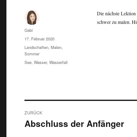
Die nächste Lektion 
schwer zu malen. Hie
Autor
Gabi
Veröffentlicht
17. Februar 2020
am
Kategorien
Landschaften
,
Malen
,
Sommer
Schlagwörter
See
,
Wasser
,
Wasserfall
Beitragsnavigation
ZURÜCK
Abschluss der Anfänger
Vorheriger
Beitrag: