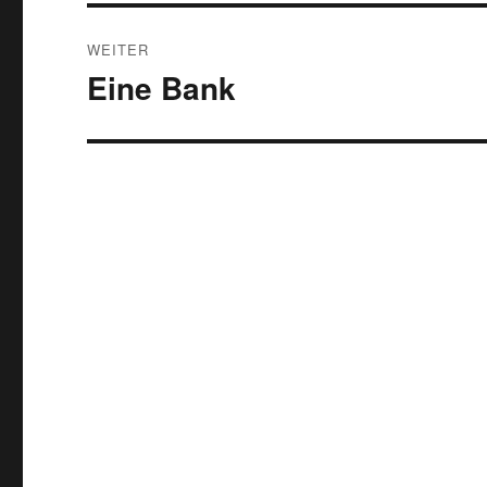
WEITER
Eine Bank
Nächster
Beitrag: