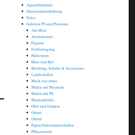
Aquarellmalerei
Datenschutzerklärung
Fotos
Galerien PS und Procreate
Am Meer
Animationen
Figuren
Fortbewegung
Halloween
Haus und Hof
Kleidung, Schuhe & Accessoires
Landschaften
Mach was draus
Malen mit Procreate
Malen mit PS
Maskenbilder
Obst und Gemüse
Orient
Ostern
Papier-Vektorlandschaften
Pflanzenwelt