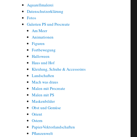
Aquarellmalerei
Datenschutzerklärung
Fotos
Galerien PS und Procreate
Am Meer
Animationen
Figuren
Fortbewegung
Halloween
Haus und Hof
Kleidung, Schuhe & Accessoires
Landschaften
Mach was draus
Malen mit Procreate
Malen mit PS
Maskenbilder
Obst und Gemüse
Orient
Ostern
Papier-Vektorlandschaften
Pflanzenwelt