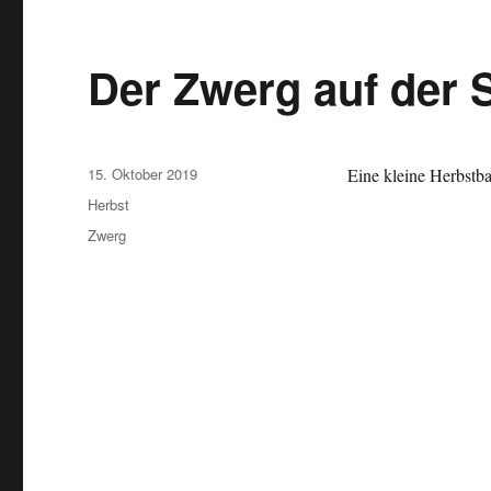
Der Zwerg auf der 
Veröffentlicht
15. Oktober 2019
Eine kleine Herbstba
am
Kategorien
Herbst
Schlagwörter
Zwerg