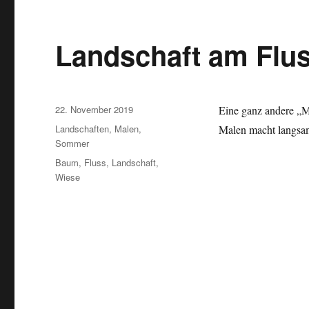
Landschaft am Flu
Veröffentlicht
22. November 2019
Eine ganz andere „Ma
am
Kategorien
Landschaften
,
Malen
,
Malen macht langsam
Sommer
Schlagwörter
Baum
,
Fluss
,
Landschaft
,
Wiese