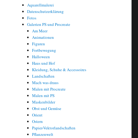
Aquarellmalerei
Datenschutzerklärung
Fotos
Galerien PS und Procreate
Am Meer
Animationen
Figuren
Fortbewegung
Halloween
Haus und Hof
Kleidung, Schuhe & Accessoires
Landschaften
Mach was draus
Malen mit Procreate
Malen mit PS
Maskenbilder
Obst und Gemüse
Orient
Ostern
Papier-Vektorlandschaften
Pflanzenwelt