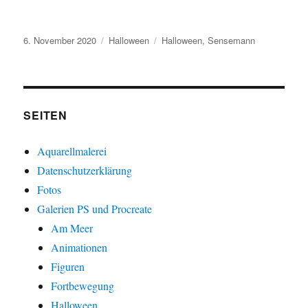
Veröffentlicht
Kategorien
Schlagwörter
6. November 2020
Halloween
Halloween
,
Sensemann
am
SEITEN
Aquarellmalerei
Datenschutzerklärung
Fotos
Galerien PS und Procreate
Am Meer
Animationen
Figuren
Fortbewegung
Halloween