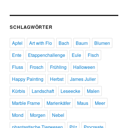
SCHLAGWÖRTER
Apfel
Art with Flo
Bach
Baum
Blumen
Ente
Etappenchallenge
Eule
Fisch
Fluss
Frosch
Frühling
Halloween
Happy Painting
Herbst
James Julier
Kürbis
Landschaft
Leseecke
Malen
Marble Frame
Marienkäfer
Maus
Meer
Mond
Morgen
Nebel
phantastische Tierwesen
Pilz
Procreate