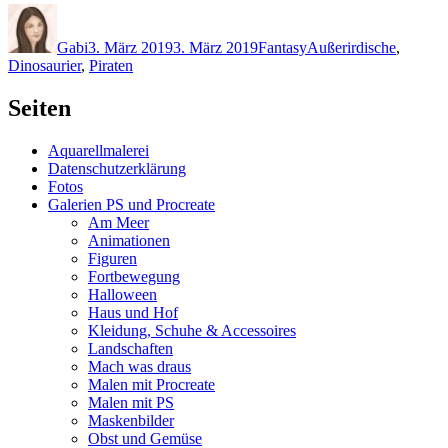
Autor
Veröffentlicht
Kategorien
Schlagwörter
am
Gabi
3. März 2019
3. März 2019
Fantasy
Außerirdische
,
Dinosaurier
,
Piraten
Seiten
Aquarellmalerei
Datenschutzerklärung
Fotos
Galerien PS und Procreate
Am Meer
Animationen
Figuren
Fortbewegung
Halloween
Haus und Hof
Kleidung, Schuhe & Accessoires
Landschaften
Mach was draus
Malen mit Procreate
Malen mit PS
Maskenbilder
Obst und Gemüse