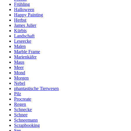
Frühling
Halloween
Happy Painting
Herbst
James Julier
Kürbis
Landschaft
Leseecke
Malen
Marble Frame
Marienkäfer
Maus
Meer
Mond
Morgen
Nebel
phantastische Tierwesen
Pilz
Procreate
Regen
Schnecke
Schnee
Schneemann
Scrapbooking
See