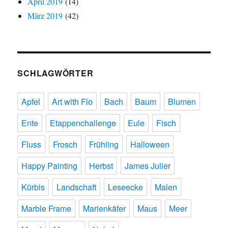
April 2019
(14)
März 2019
(42)
SCHLAGWÖRTER
Apfel
Art with Flo
Bach
Baum
Blumen
Ente
Etappenchallenge
Eule
Fisch
Fluss
Frosch
Frühling
Halloween
Happy Painting
Herbst
James Julier
Kürbis
Landschaft
Leseecke
Malen
Marble Frame
Marienkäfer
Maus
Meer