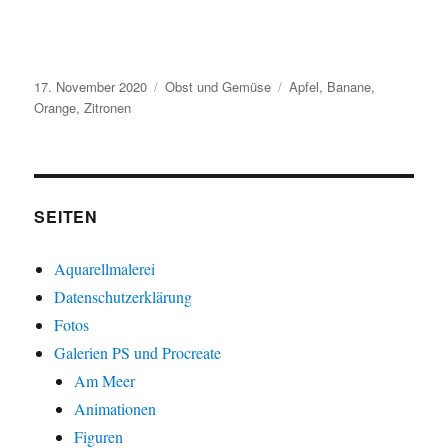
Veröffentlicht
Kategorien
Schlagwörter
17. November 2020
Obst und Gemüse
Apfel
,
Banane
,
am
Orange
,
Zitronen
SEITEN
Aquarellmalerei
Datenschutzerklärung
Fotos
Galerien PS und Procreate
Am Meer
Animationen
Figuren