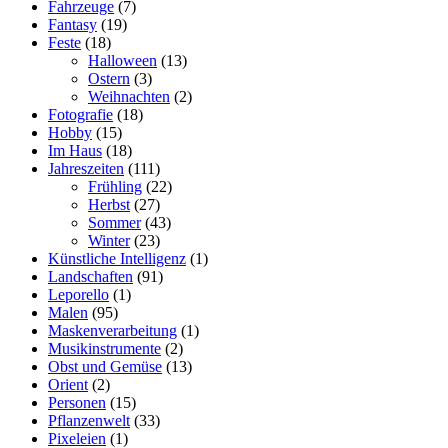
Fahrzeuge
(7)
Fantasy
(19)
Feste
(18)
Halloween
(13)
Ostern
(3)
Weihnachten
(2)
Fotografie
(18)
Hobby
(15)
Im Haus
(18)
Jahreszeiten
(111)
Frühling
(22)
Herbst
(27)
Sommer
(43)
Winter
(23)
Künstliche Intelligenz
(1)
Landschaften
(91)
Leporello
(1)
Malen
(95)
Maskenverarbeitung
(1)
Musikinstrumente
(2)
Obst und Gemüse
(13)
Orient
(2)
Personen
(15)
Pflanzenwelt
(33)
Pixeleien
(1)