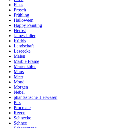
Fluss
Frosch
Frühling
Halloween
Happy Painting
Herbst
James Julier
Kürbis
Landschaft
Leseecke
Malen
Marble Frame
Marienkäfer
Maus
Meer
Mond
Morgen
Nebel
phantastische Tierwesen
Pilz
Procreate
Regen
Schnecke
Schnee