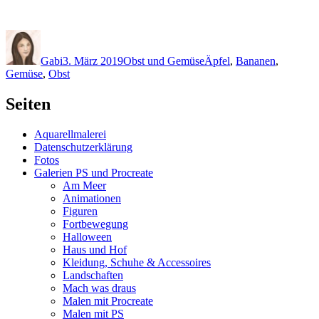
Autor
Veröffentlicht
Kategorien
Schlagwörter
am
Gabi
3. März 2019
Obst und Gemüse
Äpfel
,
Bananen
,
Gemüse
,
Obst
Seiten
Aquarellmalerei
Datenschutzerklärung
Fotos
Galerien PS und Procreate
Am Meer
Animationen
Figuren
Fortbewegung
Halloween
Haus und Hof
Kleidung, Schuhe & Accessoires
Landschaften
Mach was draus
Malen mit Procreate
Malen mit PS