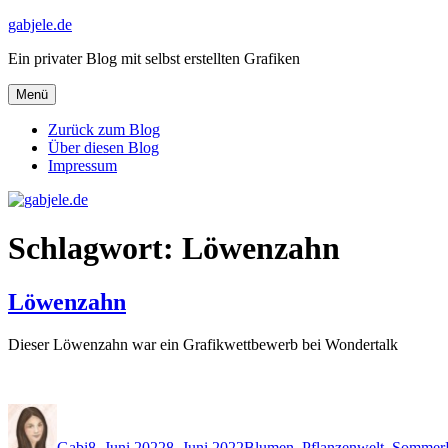
Zum
gabjele.de
Inhalt
Ein privater Blog mit selbst erstellten Grafiken
springen
Menü
Zurück zum Blog
Über diesen Blog
Impressum
Schlagwort:
Löwenzahn
Löwenzahn
Dieser Löwenzahn war ein Grafikwettbewerb bei Wondertalk
Autor
Veröffentlicht
Kategorien
am
Gabi
8. Juni 2022
8. Juni 2022
Blumen
,
Pflanzenwelt
,
Sommer