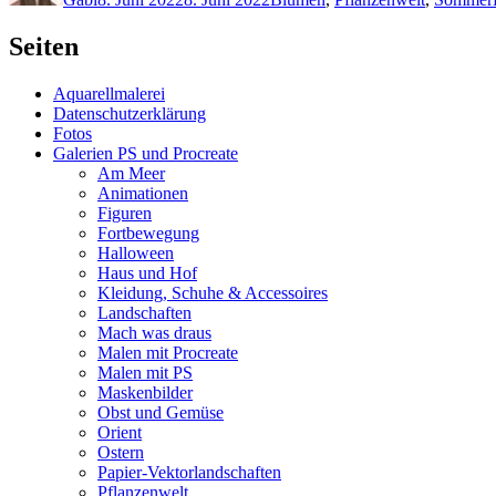
Seiten
Aquarellmalerei
Datenschutzerklärung
Fotos
Galerien PS und Procreate
Am Meer
Animationen
Figuren
Fortbewegung
Halloween
Haus und Hof
Kleidung, Schuhe & Accessoires
Landschaften
Mach was draus
Malen mit Procreate
Malen mit PS
Maskenbilder
Obst und Gemüse
Orient
Ostern
Papier-Vektorlandschaften
Pflanzenwelt