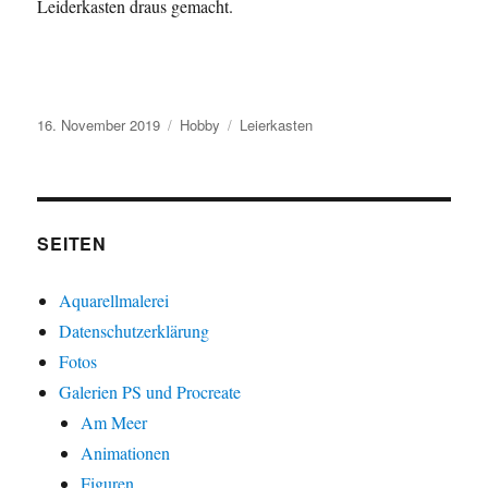
Leiderkasten draus gemacht.
Veröffentlicht
Kategorien
Schlagwörter
16. November 2019
Hobby
Leierkasten
am
SEITEN
Aquarellmalerei
Datenschutzerklärung
Fotos
Galerien PS und Procreate
Am Meer
Animationen
Figuren