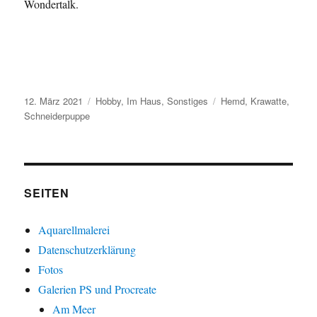
Wondertalk.
Veröffentlicht
Kategorien
Schlagwörter
12. März 2021
Hobby
,
Im Haus
,
Sonstiges
Hemd
,
Krawatte
,
am
Schneiderpuppe
SEITEN
Aquarellmalerei
Datenschutzerklärung
Fotos
Galerien PS und Procreate
Am Meer