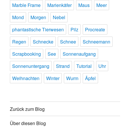
Marble Frame
Marienkäfer
Maus
Meer
Mond
Morgen
Nebel
phantastische Tierwesen
Pilz
Procreate
Regen
Schnecke
Schnee
Schneemann
Scrapbooking
See
Sonnenaufgang
Sonnenuntergang
Strand
Tutorial
Uhr
Weihnachten
Winter
Wurm
Äpfel
Zurück zum Blog
Über diesen Blog