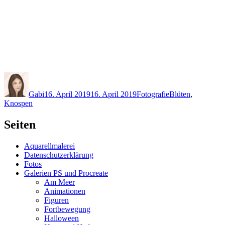
Autor
Veröffentlicht
Kategorien
Schlagwörter
am
Gabi
16. April 2019
16. April 2019
Fotografie
Blüten
,
Knospen
Seiten
Aquarellmalerei
Datenschutzerklärung
Fotos
Galerien PS und Procreate
Am Meer
Animationen
Figuren
Fortbewegung
Halloween