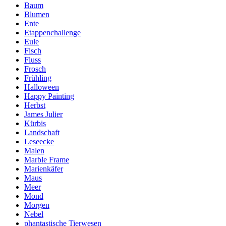
Baum
Blumen
Ente
Etappenchallenge
Eule
Fisch
Fluss
Frosch
Frühling
Halloween
Happy Painting
Herbst
James Julier
Kürbis
Landschaft
Leseecke
Malen
Marble Frame
Marienkäfer
Maus
Meer
Mond
Morgen
Nebel
phantastische Tierwesen