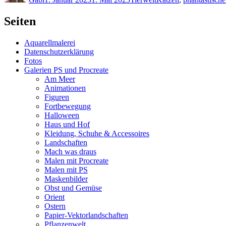
Seiten
Aquarellmalerei
Datenschutzerklärung
Fotos
Galerien PS und Procreate
Am Meer
Animationen
Figuren
Fortbewegung
Halloween
Haus und Hof
Kleidung, Schuhe & Accessoires
Landschaften
Mach was draus
Malen mit Procreate
Malen mit PS
Maskenbilder
Obst und Gemüse
Orient
Ostern
Papier-Vektorlandschaften
Pflanzenwelt