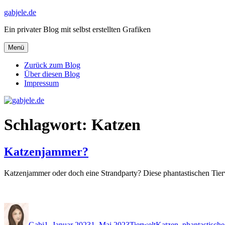
Zum
gabjele.de
Inhalt
Ein privater Blog mit selbst erstellten Grafiken
springen
Menü
Zurück zum Blog
Über diesen Blog
Impressum
Schlagwort:
Katzen
Katzenjammer?
Katzenjammer oder doch eine Strandparty? Diese phantastischen Tier
Autor
Veröffentlicht
Kategorien
Schlagwörter
am
Gabi
1. Januar 2023
1. Mai 2023
Tierwelt
Katzen
,
phantastisch