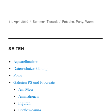
Veröffentlicht
Kategorien
Schlagwörter
11. April 2019
Sommer
,
Tierwelt
Frösche
,
Party
,
Wurmi
am
SEITEN
Aquarellmalerei
Datenschutzerklärung
Fotos
Galerien PS und Procreate
Am Meer
Animationen
Figuren
Fortbewegung