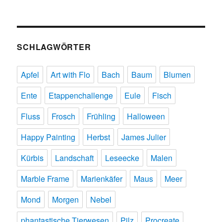
SCHLAGWÖRTER
Apfel
Art with Flo
Bach
Baum
Blumen
Ente
Etappenchallenge
Eule
Fisch
Fluss
Frosch
Frühling
Halloween
Happy Painting
Herbst
James Julier
Kürbis
Landschaft
Leseecke
Malen
Marble Frame
Marienkäfer
Maus
Meer
Mond
Morgen
Nebel
phantastische Tierwesen
Pilz
Procreate