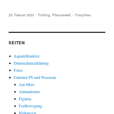
Veröffentlicht
Kategorien
Schlagwörter
25. Februar 2020
Frühling
,
Pflanzenwelt
Forsythien
am
SEITEN
Aquarellmalerei
Datenschutzerklärung
Fotos
Galerien PS und Procreate
Am Meer
Animationen
Figuren
Fortbewegung
Halloween