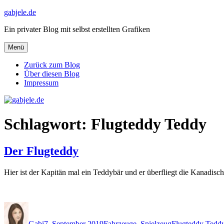
Zum
gabjele.de
Inhalt
Ein privater Blog mit selbst erstellten Grafiken
springen
Menü
Zurück zum Blog
Über diesen Blog
Impressum
Schlagwort:
Flugteddy Teddy
Der Flugteddy
Hier ist der Kapitän mal ein Teddybär und er überfliegt die Kanadisc
Autor
Veröffentlicht
Kategorien
Schlagwörter
am
Gabi
7. September 2019
Fahrzeuge
,
Spielzeug
Flugteddy Tedd