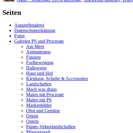
Seiten
Aquarellmalerei
Datenschutzerklärung
Fotos
Galerien PS und Procreate
Am Meer
Animationen
Figuren
Fortbewegung
Halloween
Haus und Hof
Kleidung, Schuhe & Accessoires
Landschaften
Mach was draus
Malen mit Procreate
Malen mit PS
Maskenbilder
Obst und Gemüse
Orient
Ostern
Papier-Vektorlandschaften
Pflanzenwelt