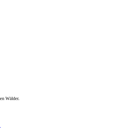
hen Wälder.
y