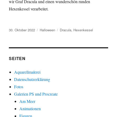
wir Graf Dracula und einen wunderschön runden
Hexenkessel verarbeitet.
Veröffentlicht
Kategorien
Schlagwörter
30. Oktober 2022
Halloween
Dracula
,
Hexenkessel
am
SEITEN
Aquarellmalerei
Datenschutzerklärung
Fotos
Galerien PS und Procreate
Am Meer
Animationen
Figuren