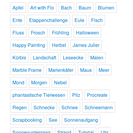
Apfel
Art with Flo
Bach
Baum
Blumen
Ente
Etappenchallenge
Eule
Fisch
Fluss
Frosch
Frühling
Halloween
Happy Painting
Herbst
James Julier
Kürbis
Landschaft
Leseecke
Malen
Marble Frame
Marienkäfer
Maus
Meer
Mond
Morgen
Nebel
phantastische Tierwesen
Pilz
Procreate
Regen
Schnecke
Schnee
Schneemann
Scrapbooking
See
Sonnenaufgang
Sonnenuntergang
Strand
Tutorial
Uhr