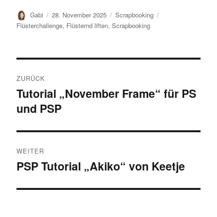
Autor
Veröffentlicht
Kategorien
Schlagwörter
Gabi
28. November 2025
Scrapbooking
am
Flüsterchallenge
,
Flüsternd liften
,
Scrapbooking
Beitragsnavigation
ZURÜCK
Tutorial „November Frame“ für PS
Vorheriger
und PSP
Beitrag:
WEITER
PSP Tutorial „Akiko“ von Keetje
Nächster
Beitrag: