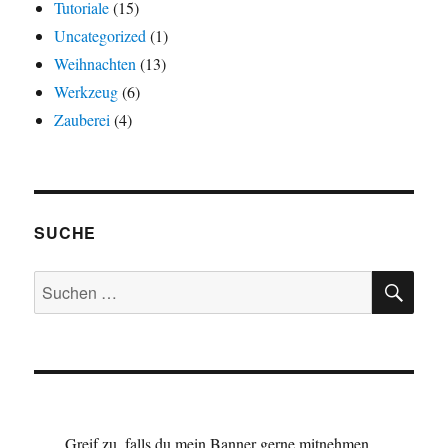
Tutoriale
(15)
Uncategorized
(1)
Weihnachten
(13)
Werkzeug
(6)
Zauberei
(4)
SUCHE
SU
Suchen
nach:
Greif zu, falls du mein Banner gerne mitnehmen