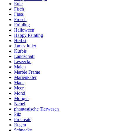
Eule
Fisch
Fluss
Frosch
Frühling
Halloween
Happy Painting
Herbst
James Julier
Kürbis
Landschaft
Leseecke
Malen
Marble Frame
Marienkäfer
Maus
Meer
Mond
Morgen
Nebel
phantastische Tierwesen
Pilz
Procreate
Regen
Schnecke