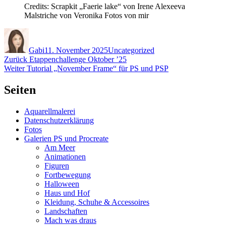
Credits: Scrapkit „Faerie lake“ von Irene Alexeeva
Malstriche von Veronika Fotos von mir
Autor
Veröffentlicht
Kategorien
am
Gabi
11. November 2025
Uncategorized
Beitragsnavigation
Vorheriger
Zurück
Etappenchallenge Oktober ’25
Nächster
Beitrag:
Weiter
Tutorial „November Frame“ für PS und PSP
Beitrag:
Seiten
Aquarellmalerei
Datenschutzerklärung
Fotos
Galerien PS und Procreate
Am Meer
Animationen
Figuren
Fortbewegung
Halloween
Haus und Hof
Kleidung, Schuhe & Accessoires
Landschaften
Mach was draus