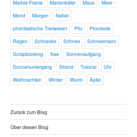
Marble Frame
Marienkäfer
Maus
Meer
Mond
Morgen
Nebel
phantastische Tierwesen
Pilz
Procreate
Regen
Schnecke
Schnee
Schneemann
Scrapbooking
See
Sonnenaufgang
Sonnenuntergang
Strand
Tutorial
Uhr
Weihnachten
Winter
Wurm
Äpfel
Zurück zum Blog
Über diesen Blog