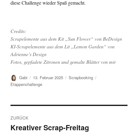
diese Challenge wieder Spaß gemacht.
Credits:
Scrapelemente aus dem Kit „Sun Flower“ von BeDesign
KI-Scrapelemente aus dem Lit „Lemon Garden“ von
Adrienne’s Design
Fotos, gepfadete Zitronen und gemalte Blätter von mir
Autor
Veröffentlicht
Kategorien
Schlagwörter
Gabi
13. Februar 2025
Scrapbooking
am
Etappenchallenge
Beitragsnavigation
ZURÜCK
Kreativer Scrap-Freitag
Vorheriger
Beitrag: