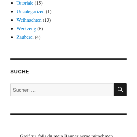
Tutoriale
(15)
Uncategorized
(1)
Weihnachten
(13)
Werkzeug
(6)
Zauberei
(4)
SUCHE
SU
Suchen
nach:
Greif zu, falls du mein Banner gerne mitnehmen