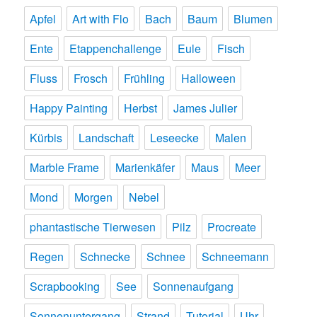
Apfel
Art with Flo
Bach
Baum
Blumen
Ente
Etappenchallenge
Eule
Fisch
Fluss
Frosch
Frühling
Halloween
Happy Painting
Herbst
James Julier
Kürbis
Landschaft
Leseecke
Malen
Marble Frame
Marienkäfer
Maus
Meer
Mond
Morgen
Nebel
phantastische Tierwesen
Pilz
Procreate
Regen
Schnecke
Schnee
Schneemann
Scrapbooking
See
Sonnenaufgang
Sonnenuntergang
Strand
Tutorial
Uhr