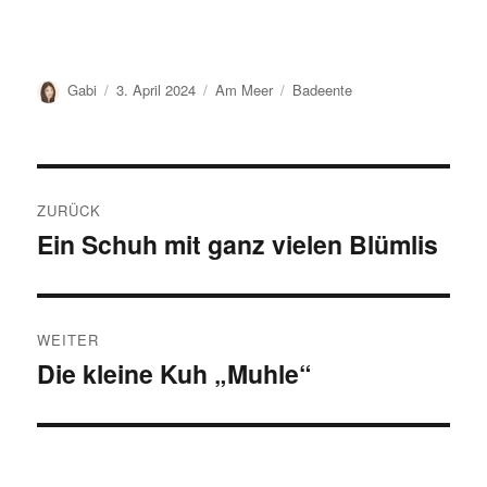
Autor
Veröffentlicht
Kategorien
Schlagwörter
Gabi
3. April 2024
Am Meer
Badeente
am
Beitragsnavigation
ZURÜCK
Ein Schuh mit ganz vielen Blümlis
Vorheriger
Beitrag:
WEITER
Die kleine Kuh „Muhle“
Nächster
Beitrag: