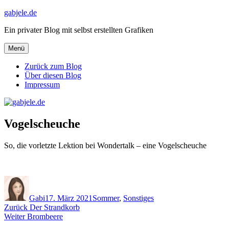
Zum
gabjele.de
Inhalt
Ein privater Blog mit selbst erstellten Grafiken
springen
Menü
Zurück zum Blog
Über diesen Blog
Impressum
Vogelscheuche
So, die vorletzte Lektion bei Wondertalk – eine Vogelscheuche
Autor
Veröffentlicht
Kategorien
am
Gabi
17. März 2021
Sommer
,
Sonstiges
Beitragsnavigation
Vorheriger
Zurück
Der Strandkorb
Nächster
Beitrag:
Weiter
Brombeere
Beitrag: