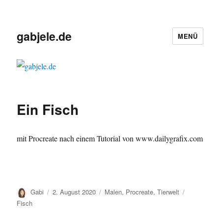
gabjele.de
MENÜ
Ein Fisch
mit Procreate nach einem Tutorial von www.dailygrafix.com
Autor
Veröffentlicht
Kategorien
Schlagwört
Gabi
2. August 2020
Malen
,
Procreate
,
Tierwelt
am
Fisch