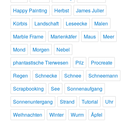
Happy Painting
Herbst
James Julier
Kürbis
Landschaft
Leseecke
Malen
Marble Frame
Marienkäfer
Maus
Meer
Mond
Morgen
Nebel
phantastische Tierwesen
Pilz
Procreate
Regen
Schnecke
Schnee
Schneemann
Scrapbooking
See
Sonnenaufgang
Sonnenuntergang
Strand
Tutorial
Uhr
Weihnachten
Winter
Wurm
Äpfel