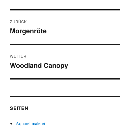
Beitragsnavigation
ZURÜCK
Morgenröte
Vorheriger
Beitrag:
WEITER
Woodland Canopy
Nächster
Beitrag:
SEITEN
Aquarellmalerei