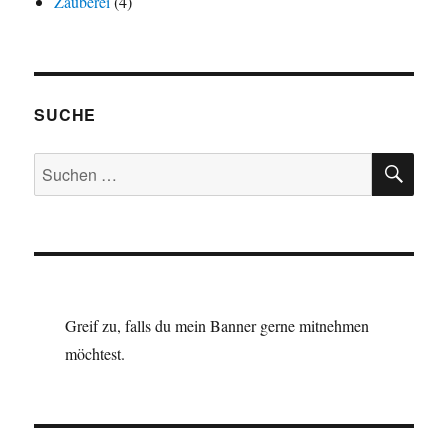
Zauberei
(4)
SUCHE
SU
Suchen
nach:
Greif zu, falls du mein Banner gerne mitnehmen
möchtest.