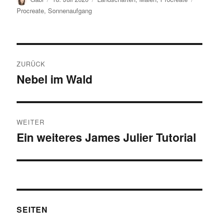
am
Procreate
,
Sonnenaufgang
Beitragsnavigation
ZURÜCK
Nebel im Wald
Vorheriger
Beitrag:
WEITER
Ein weiteres James Julier Tutorial
Nächster
Beitrag:
SEITEN