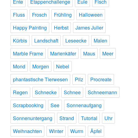
Ente
Etappenchallenge
Eule
Fisch
Fluss
Frosch
Frühling
Halloween
Happy Painting
Herbst
James Julier
Kürbis
Landschaft
Leseecke
Malen
Marble Frame
Marienkäfer
Maus
Meer
Mond
Morgen
Nebel
phantastische Tierwesen
Pilz
Procreate
Regen
Schnecke
Schnee
Schneemann
Scrapbooking
See
Sonnenaufgang
Sonnenuntergang
Strand
Tutorial
Uhr
Weihnachten
Winter
Wurm
Äpfel