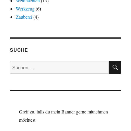
Weihnachten
(13)
Werkzeug
(6)
Zauberei
(4)
SUCHE
SU
Suchen
nach:
Greif zu, falls du mein Banner gerne mitnehmen
möchtest.