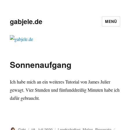
gabjele.de
MENÜ
Sonnenaufgang
Ich habe mich an ein weiteres Tutorial von James Julier
gewagt. Vier Stunden und fünfunddreißig Minuten habe ich
dafür gebraucht.
Autor
Veröffentlicht
Kategorien
Schlagw
Gabi
18. Juli 2020
Landschaften
,
Malen
,
Procreate