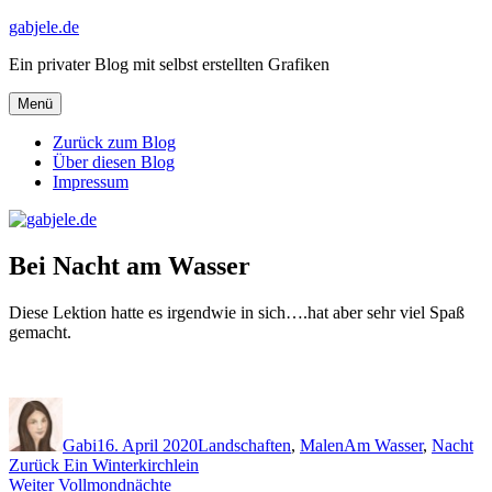
Zum
gabjele.de
Inhalt
Ein privater Blog mit selbst erstellten Grafiken
springen
Menü
Zurück zum Blog
Über diesen Blog
Impressum
Bei Nacht am Wasser
Diese Lektion hatte es irgendwie in sich….hat aber sehr viel Spaß
gemacht.
Autor
Veröffentlicht
Kategorien
Schlagwörter
am
Gabi
16. April 2020
Landschaften
,
Malen
Am Wasser
,
Nacht
Beitragsnavigation
Vorheriger
Zurück
Ein Winterkirchlein
Nächster
Beitrag:
Weiter
Vollmondnächte