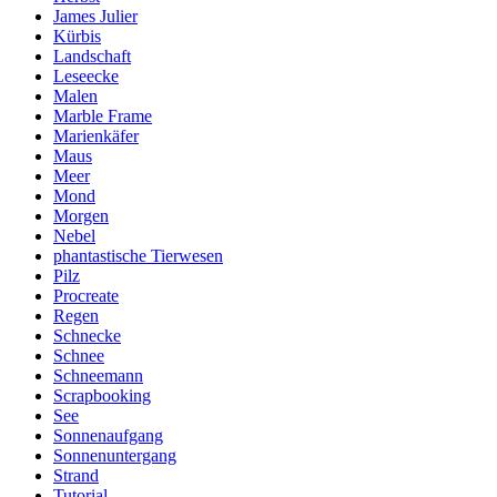
James Julier
Kürbis
Landschaft
Leseecke
Malen
Marble Frame
Marienkäfer
Maus
Meer
Mond
Morgen
Nebel
phantastische Tierwesen
Pilz
Procreate
Regen
Schnecke
Schnee
Schneemann
Scrapbooking
See
Sonnenaufgang
Sonnenuntergang
Strand
Tutorial