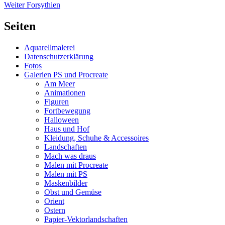
Nächster
Beitrag:
Weiter
Forsythien
Beitrag:
Seiten
Aquarellmalerei
Datenschutzerklärung
Fotos
Galerien PS und Procreate
Am Meer
Animationen
Figuren
Fortbewegung
Halloween
Haus und Hof
Kleidung, Schuhe & Accessoires
Landschaften
Mach was draus
Malen mit Procreate
Malen mit PS
Maskenbilder
Obst und Gemüse
Orient
Ostern
Papier-Vektorlandschaften