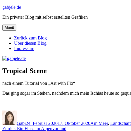
Zum
gabjele.de
Inhalt
Ein privater Blog mit selbst erstellten Grafiken
springen
Menü
Zurück zum Blog
Über diesen Blog
Impressum
Tropical Scene
nach einem Tutorial von „Art with Flo“
Das ging sogar im Stehen, nachdem mich mein Ischias heute so gequält
Autor
Veröffentlicht
Kategorien
am
Gabi
24. Februar 2020
17. Oktober 2020
Am Meer
,
Landschaft
Beitragsnavigation
Vorheriger
Zurück
Ein Fluss im Alpenvorland