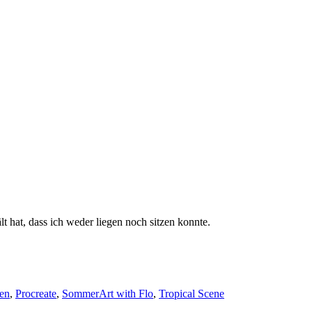
 hat, dass ich weder liegen noch sitzen konnte.
Schlagwörter
en
,
Procreate
,
Sommer
Art with Flo
,
Tropical Scene