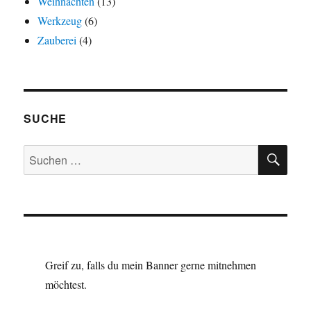
Weihnachten
(13)
Werkzeug
(6)
Zauberei
(4)
SUCHE
SU
Suchen
nach:
Greif zu, falls du mein Banner gerne mitnehmen
möchtest.