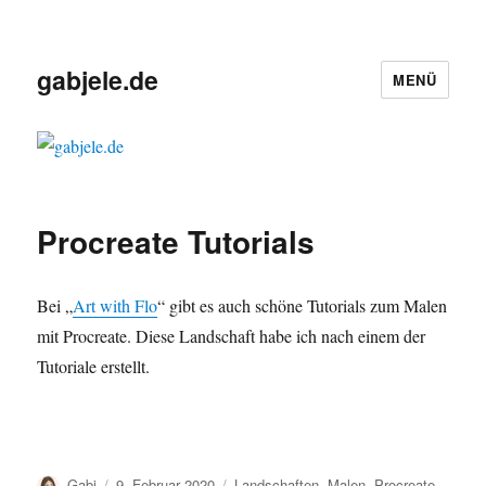
gabjele.de
MENÜ
Procreate Tutorials
Bei „
Art with Flo
“ gibt es auch schöne Tutorials zum Malen
mit Procreate. Diese Landschaft habe ich nach einem der
Tutoriale erstellt.
Autor
Veröffentlicht
Kategorien
Gabi
9. Februar 2020
Landschaften
,
Malen
,
Procreate