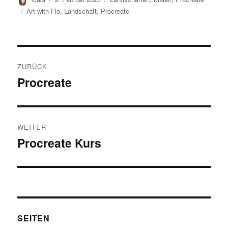
am
Schlagwörter
Art with Flo
,
Landschaft
,
Procreate
Beitragsnavigation
ZURÜCK
Procreate
Vorheriger
Beitrag:
WEITER
Procreate Kurs
Nächster
Beitrag:
SEITEN