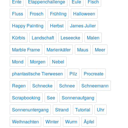
Ente
Etappenchallenge
Eule
Fisch
Fluss
Frosch
Frühling
Halloween
Happy Painting
Herbst
James Julier
Kürbis
Landschaft
Leseecke
Malen
Marble Frame
Marienkäfer
Maus
Meer
Mond
Morgen
Nebel
phantastische Tierwesen
Pilz
Procreate
Regen
Schnecke
Schnee
Schneemann
Scrapbooking
See
Sonnenaufgang
Sonnenuntergang
Strand
Tutorial
Uhr
Weihnachten
Winter
Wurm
Äpfel