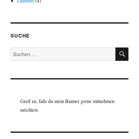
Zauberei
(4)
SUCHE
SU
Suchen
nach:
Greif zu, falls du mein Banner gerne mitnehmen
möchtest.