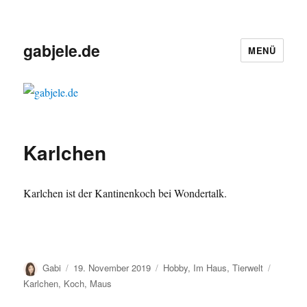
gabjele.de
MENÜ
Karlchen
Karlchen ist der Kantinenkoch bei Wondertalk.
Autor
Veröffentlicht
Kategorien
Schlagw
Gabi
19. November 2019
Hobby
,
Im Haus
,
Tierwelt
am
Karlchen
,
Koch
,
Maus