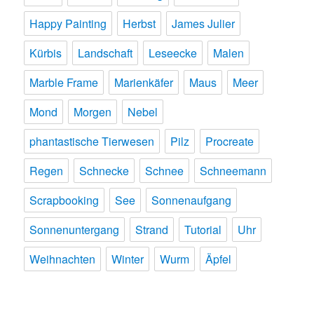
Happy Painting
Herbst
James Julier
Kürbis
Landschaft
Leseecke
Malen
Marble Frame
Marienkäfer
Maus
Meer
Mond
Morgen
Nebel
phantastische Tierwesen
Pilz
Procreate
Regen
Schnecke
Schnee
Schneemann
Scrapbooking
See
Sonnenaufgang
Sonnenuntergang
Strand
Tutorial
Uhr
Weihnachten
Winter
Wurm
Äpfel