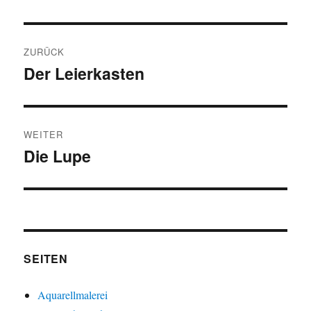
Beitragsnavigation
ZURÜCK
Der Leierkasten
Vorheriger
Beitrag:
WEITER
Die Lupe
Nächster
Beitrag:
SEITEN
Aquarellmalerei