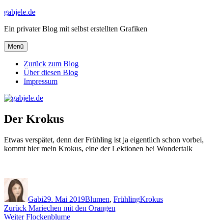
Zum
gabjele.de
Inhalt
Ein privater Blog mit selbst erstellten Grafiken
springen
Menü
Zurück zum Blog
Über diesen Blog
Impressum
Der Krokus
Etwas verspätet, denn der Frühling ist ja eigentlich schon vorbei,
kommt hier mein Krokus, eine der Lektionen bei Wondertalk
Autor
Veröffentlicht
Kategorien
Schlagwörter
am
Gabi
29. Mai 2019
Blumen
,
Frühling
Krokus
Beitragsnavigation
Vorheriger
Zurück
Mariechen mit den Orangen
Nächster
Beitrag:
Weiter
Flockenblume