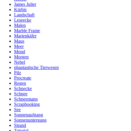
James Julier
Kürbis
Landschaft
Leseecke
Malen
Marble Frame
Marienkäfer
Maus
Meer
Mond
Morgen
Nebel
phantastische Tierwesen
Pilz
Procreate
Regen
Schnecke
Schnee
Schneemann
Scrapbooking
See
Sonnenaufgang
Sonnenuntergang
Strand
Tutorial