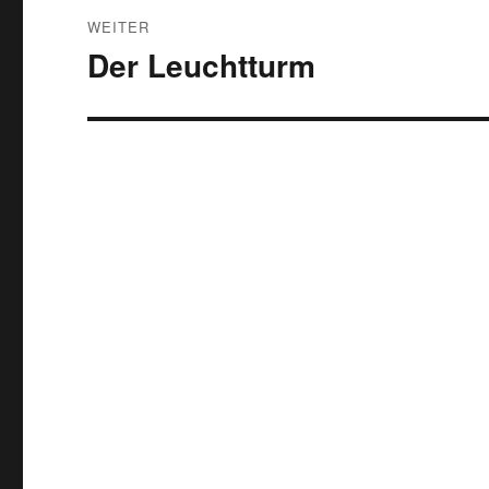
WEITER
Der Leuchtturm
Nächster
Beitrag: