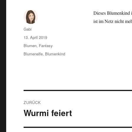
Dieses Blumenkind i
ist im Netz nicht me
Autor
Gabi
Veröffentlicht
13. April 2019
am
Kategorien
Blumen
,
Fantasy
Schlagwörter
Blumenelfe
,
Blumenkind
Beitragsnavigation
ZURÜCK
Wurmi feiert
Vorheriger
Beitrag: