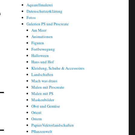
Aquarellmalerei
Datenschutzerklärung
m
Fotos
Galerien PS und Procreate
Am Meer
Animationen
Figuren
Fortbewegung
Halloween
Haus und Hof
Kleidung, Schuhe & Accessoires
Landschaften
Mach was draus
Malen mit Procreate
Malen mit PS
Maskenbilder
Obst und Gemüse
Orient
Ostern
Papier-Vektorlandschaften
Pflanzenwelt