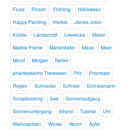
Fluss
Frosch
Frühling
Halloween
Happy Painting
Herbst
James Julier
Kürbis
Landschaft
Leseecke
Malen
Marble Frame
Marienkäfer
Maus
Meer
Mond
Morgen
Nebel
phantastische Tierwesen
Pilz
Procreate
Regen
Schnecke
Schnee
Schneemann
Scrapbooking
See
Sonnenaufgang
Sonnenuntergang
Strand
Tutorial
Uhr
Weihnachten
Winter
Wurm
Äpfel