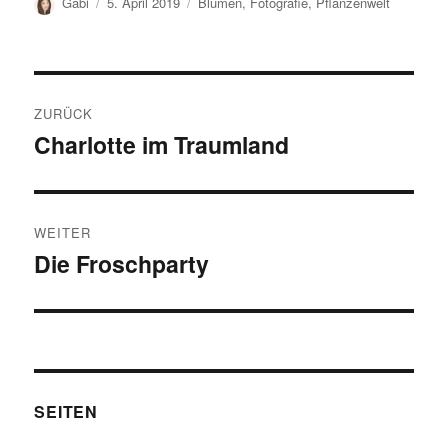
Autor
Veröffentlicht
Kategorien
Gabi
5. April 2019
Blumen
,
Fotografie
,
Pflanzenwelt
am
Beitragsnavigation
ZURÜCK
Charlotte im Traumland
Vorheriger
Beitrag:
WEITER
Die Froschparty
Nächster
Beitrag:
SEITEN